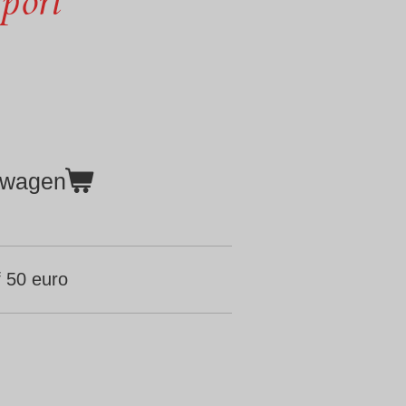
port
lwagen
 50 euro