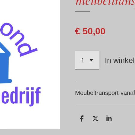
meubeltrans
€ 50,00
In winke
Meubeltransport vanaf
D
D
S
e
e
h
l
e
a