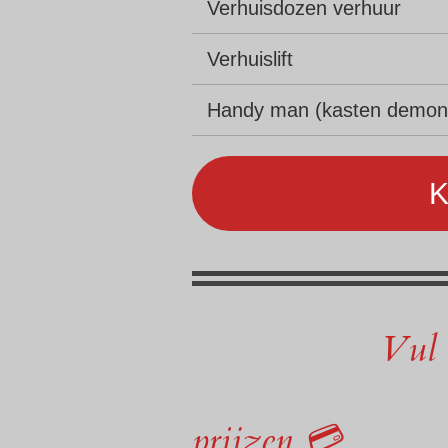
Verhuisdozen verhuur
Verhuislift
Handy man (kasten demon
K
Vul 
prijzen 💳