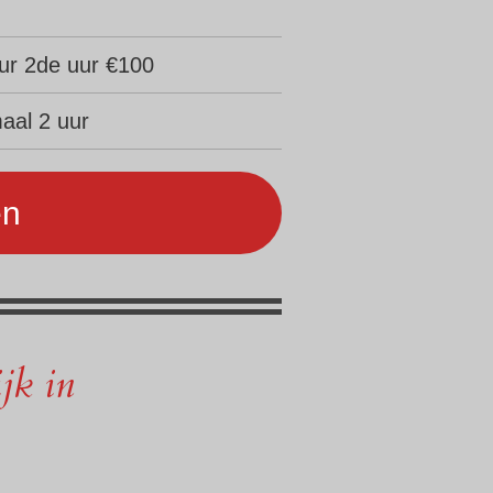
uur 2de uur €100
aal 2 uur
en
jk in