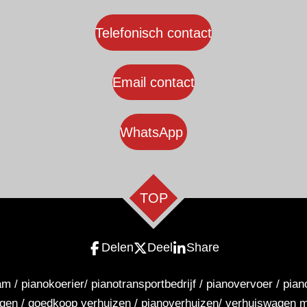
Telefonisch contact
Email contact
WhatsApp
TOP
Delen
Deel
Share
am / pianokoerier/ pianotransportbedrijf / pianovervoer / pi
igen / goedkoop verhuizen / pianoverhuizen/ verhuiswagen m