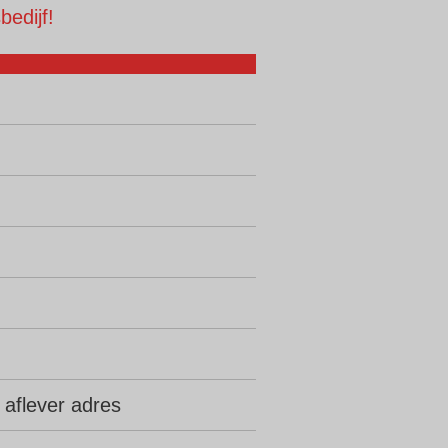
edijf!
 aflever adres