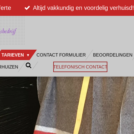
ferte
Altijd vakkundig en voordelig verhuisd!
sbedrijf
TARIEVEN
CONTACT FORMULIER
BEOORDELINGEN
RHUIZEN
TELEFONISCH CONTACT