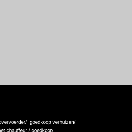
anovervoerder/ goedkoop verhuizen/
et chauffeur / goedkoop