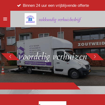
Ga
Binnen 24 uur een vrijblijvende offerte
direct
naar
vakkundig verhuisbedrijf
de
hoofdinhoud
voordelig verhuizen