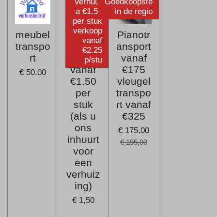
Verhuur
Goedkoopste
a €1.50
in de regio
per stuk
verkoop
meubel
Verhuis
Pianotr
vanaf
transpo
dozen
ansport
€2.25
rt
verhuur
vanaf
p/stu
vanaf
€175
€ 50,00
€1.50
vleugel
per
transpo
stuk
rt vanaf
(als u
€325
ons
€ 175,00
inhuurt
€ 195,00
voor
een
verhuiz
ing)
€ 1,50