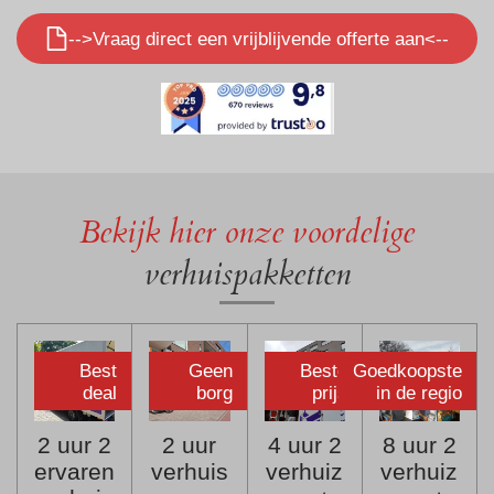
-->Vraag direct een vrijblijvende offerte aan<--
Bekijk hier onze voordelige
verhuispakketten
Best
Geen
Beste
Goedkoopste
deal
borg
prijs
in de regio
2 uur 2
2 uur
4 uur 2
8 uur 2
ervaren
verhuis
verhuiz
verhuiz