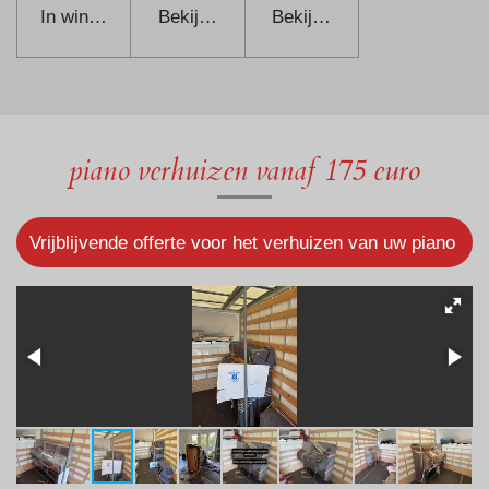
In winkelwagen
Bekijk details
Bekijk details
piano verhuizen vanaf 175 euro
Vrijblijvende offerte voor het verhuizen van uw piano