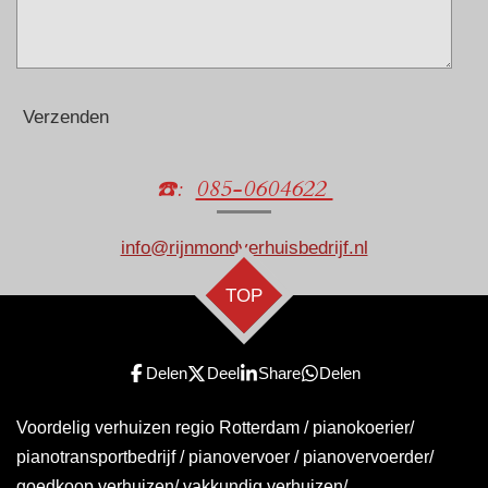
Verzenden
☎️:
085-0604622
info@rijnmondverhuisbedrijf.nl
TOP
Delen
Deel
Share
Delen
Voordelig verhuizen regio Rotterdam / pianokoerier/
pianotransportbedrijf / pianovervoer / pianovervoerder/
goedkoop verhuizen/ vakkundig verhuizen/