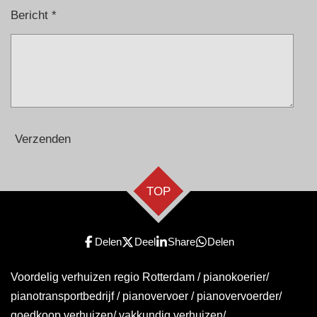
Bericht *
Verzenden
TOP
Delen
Deel
Share
Delen
Voordelig verhuizen regio Rotterdam / pianokoerier/
pianotransportbedrijf / pianovervoer / pianovervoerder/
goedkoop verhuizen/ vakkundig verhuizen/