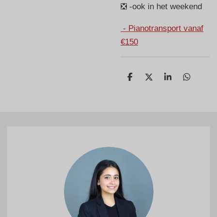
❎ -ook in het weekend
- Pianotransport vanaf
€150
D
D
S
D
e
e
h
e
l
e
a
l
e
l
r
e
n
e
n