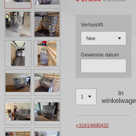
Verhuislift
Gewenste datum
In
winkelwag
+31614690432