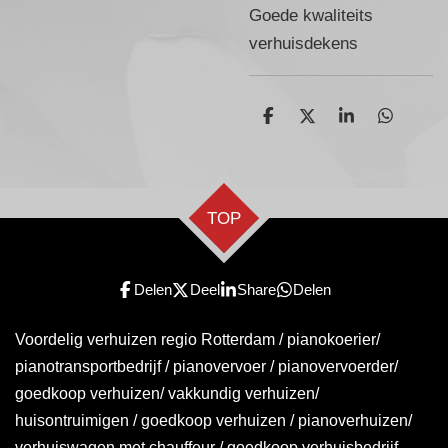
Goede kwaliteits
verhuisdekens
D
D
S
D
e
e
h
e
l
e
a
l
e
l
r
e
n
e
n
TOP
Delen
Deel
Share
Delen
Voordelig verhuizen regio Rotterdam / pianokoerier/
pianotransportbedrijf / pianovervoer / pianovervoerder/
goedkoop verhuizen/ vakkundig verhuizen/
huisontruimigen / goedkoop verhuizen / pianoverhuizen/
verhuiswagen met chauffeur / goedkoop verhuisbedrijf