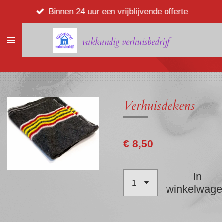
Ga
Binnen 24 uur een vrijblijvende offerte
direct
naar
vakkundig verhuisbedrijf
de
hoofdinhoud
Verhuisdekens
€ 8,50
In
winkelwag